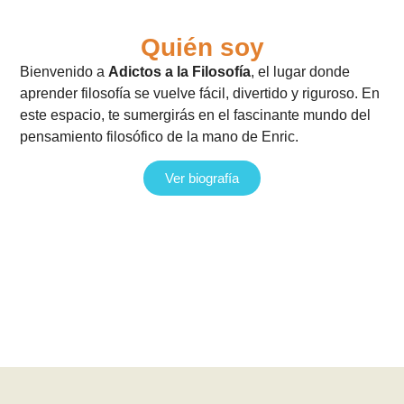
Tu portal de conocimiento y
pensamiento crítico
Quién soy
Bienvenido a
Adictos a la Filosofía
, el lugar donde
aprender filosofía se vuelve fácil, divertido y riguroso. En
este espacio, te sumergirás en el fascinante mundo del
pensamiento filosófico de la mano de Enric.
Ver biografía