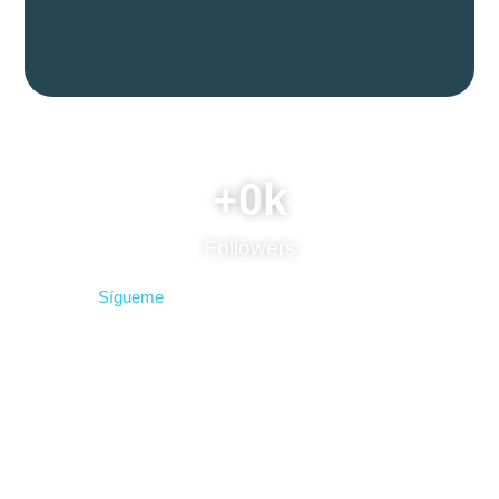
Instagram
+
0
k
Followers
Sígueme